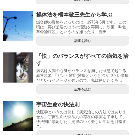
操体法を橋本敬三先生から学ぶ
鍼灸師の資格をとったのは、1975年5月です。 この
頃は、再び芝居のほうの活動を再開し、映画「味覚
革命論序説」というのを撮ったり、豊田...
記事を読む
「快」のバランスがすべての病気を治
す
病気は人間の心身がバランスを崩した状態で起こる
異常現象 「ガン・難症(難病というと治りづらい業病
だというイメージが強いので、私は使いたくあ...
記事を読む
宇宙生命の快法則
快医学というのは決して病気治しの方法ではありま
せん。宇宙生命の快法則の存在の事実を了承して、
快法則に順応した、納得のいく楽しい生活を目指す
こ...