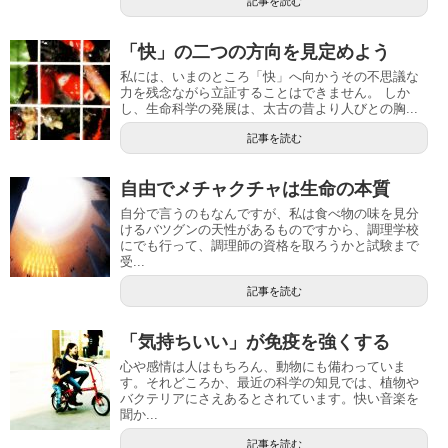
記事を読む
「快」の二つの方向を見定めよう
私には、いまのところ「快」へ向かうその不思議な
力を残念ながら立証することはできません。 しか
し、生命科学の発展は、太古の昔より人びとの胸...
記事を読む
自由でメチャクチャは生命の本質
自分で言うのもなんですが、私は食べ物の味を見分
けるバツグンの天性があるものですから、調理学校
にでも行って、調理師の資格を取ろうかと試験まで
受...
記事を読む
「気持ちいい」が免疫を強くする
心や感情は人はもちろん、動物にも備わっていま
す。それどころか、最近の科学の知見では、植物や
バクテリアにさえあるとされています。快い音楽を
聞か...
記事を読む