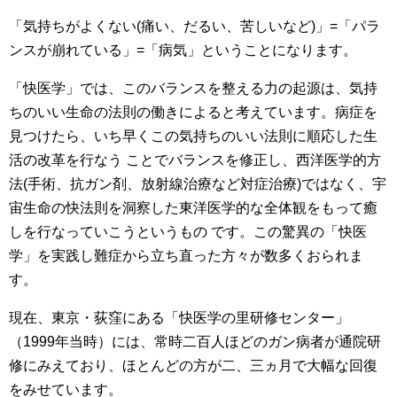
「気持ちがよくない(痛い、だるい、苦しいなど)」=「パラ
ンスが崩れている」=「病気」ということになります。
「快医学」では、このバランスを整える力の起源は、気持
ちのいい生命の法則の働きによると考えています。病症を
見つけたら、いち早くこの気持ちのいい法則に順応した生
活の改革を行なう ことでバランスを修正し、西洋医学的方
法(手術、抗ガン剤、放射線治療など対症治療)ではなく、宇
宙生命の快法則を洞察した東洋医学的な全体観をもって癒
しを行なっていこうというもの です。この驚異の「快医
学」を実践し難症から立ち直った方々が数多くおられま
す。
現在、東京・荻窪にある「快医学の里研修センター」
（1999年当時）には、常時二百人ほどのガン病者が通院研
修にみえており、ほとんどの方が二、三ヵ月で大幅な回復
をみせています。