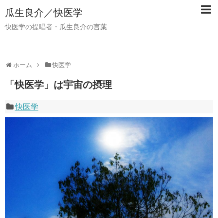
瓜生良介／快医学
快医学の提唱者・瓜生良介の言葉
ホーム
快医学
「快医学」は宇宙の摂理
快医学