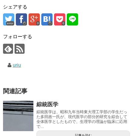
シェアする
error
0
0
フォローする
uriu
関連記事
綜統医学
綜統医学は、昭和九年当時東大理工学部の学生だっ
た多田政一氏が、現代医学の部分的研究を綜合して
全体医学としたもので、生理学の理論が臨床に応用
で...
記事を読む