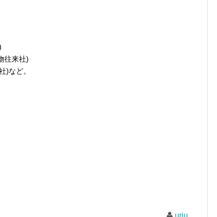
)
物往来社)
社)など。
uriu