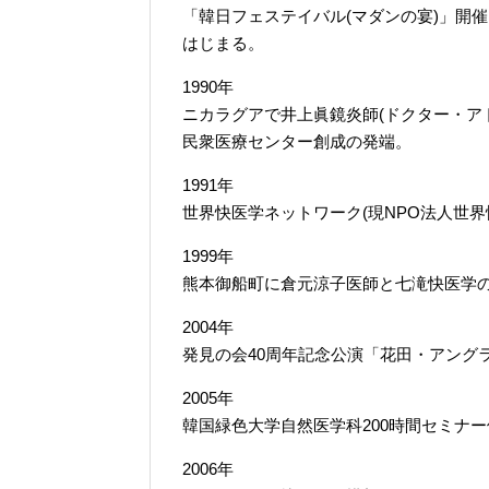
「韓日フェステイバル(マダンの宴)」開
はじまる。
1990年
ニカラグアで井上眞鏡炎師(ドクター・アト
民衆医療センター創成の発端。
1991年
世界快医学ネットワーク(現NPO法人世界
1999年
熊本御船町に倉元涼子医師と七滝快医学の
2004年
発見の会40周年記念公演「花田・アング
2005年
韓国緑色大学自然医学科200時間セミナ
2006年