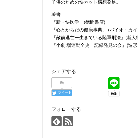
子供のための快ネット構想発足。
著書
『新・快医学」(徳間書店)
『心とからだの健康事典」 (バイオ・カイ
『敵前逃亡ー生きている陸軍刑法』(新人
『小劇 場運動全史一記録発見の会』(造形
シェアする
ツイート
フォローする