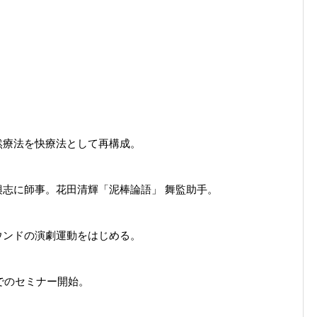
然療法を快療法として再構成。
志に師事。花田清輝「泥棒論語」 舞監助手。
ウンドの演劇運動をはじめる。
でのセミナー開始。