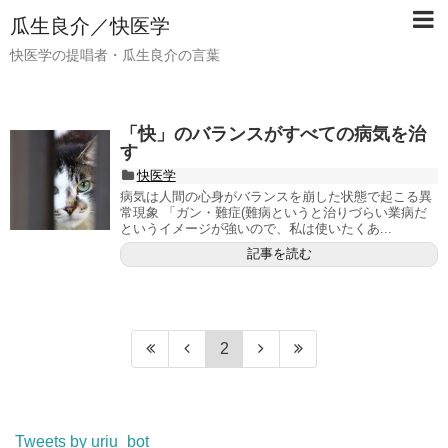
瓜生良介／快医学
快医学の提唱者・瓜生良介の言葉
「快」のバランスがすべての病気を治
す
快医学
病気は人間の心身がバランスを崩した状態で起こる異
常現象 「ガン・難症(難病というと治りづらい業病だ
というイメージが強いので、私は使いたくあ...
記事を読む
2
Tweets by uriu_bot